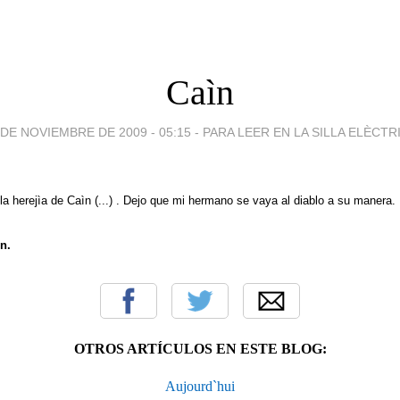
Caìn
 DE NOVIEMBRE DE 2009 - 05:15
-
PARA LEER EN LA SILLA ELÈCTR
 la herejìa de Caìn (...) . Dejo que mi hermano se vaya al diablo a su manera.
n.
OTROS ARTÍCULOS EN ESTE BLOG:
Aujourd`hui