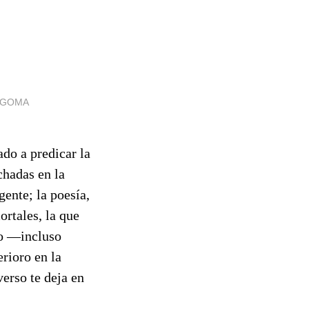
E GOMA
do a predicar la
chadas en la
gente; la poesía,
ortales, la que
lo —incluso
rioro en la
erso te deja en