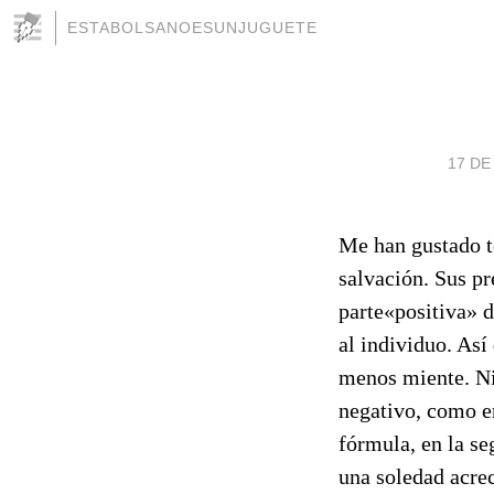
ESTABOLSANOESUNJUGUETE
17 DE
Me han gustado t
salvación. Sus p
parte«positiva» d
al individuo. Así
menos miente. Ni
negativo, como en
fórmula, en la se
una soledad acre