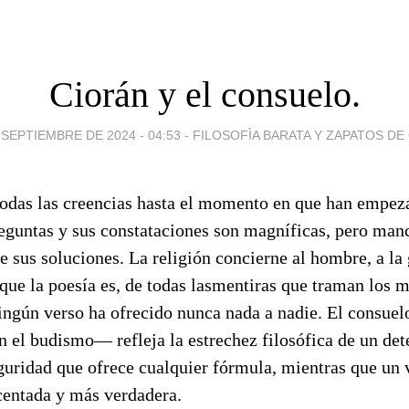
Ciorán y el consuelo.
 SEPTIEMBRE DE 2024 - 04:53
-
FILOSOFÌA BARATA Y ZAPATOS D
odas las creencias hasta el momento en que han empeza
reguntas y sus constataciones son magníficas, pero man
e sus soluciones. La religión concierne al hombre, a la 
 que la poesía es, de todas lasmentiras que traman los m
ngún verso ha ofrecido nunca nada a nadie. El consue
 el budismo— refleja la estrechez filosófica de un dete
guridad que ofrece cualquier fórmula, mientras que un v
centada y más verdadera.