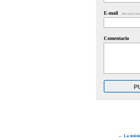
E-mail
No será mo
Comentario
← La músic