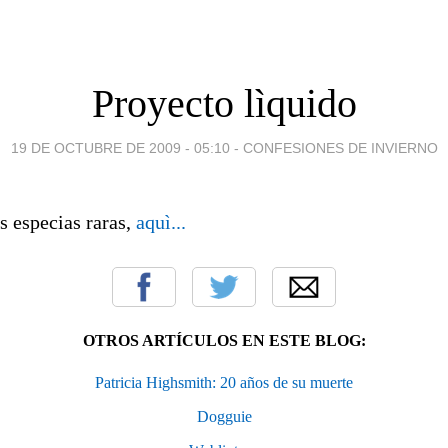
Proyecto lìquido
19 DE OCTUBRE DE 2009 - 05:10
-
CONFESIONES DE INVIERNO
s especias raras,
aquì...
OTROS ARTÍCULOS EN ESTE BLOG:
Patricia Highsmith: 20 años de su muerte
Dogguie