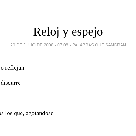
Reloj y espejo
29 DE JULIO DE 2008 - 07:08
-
PALABRAS QUE SANGRAN
jo reflejan
 discurre
jos los que, agotàndose