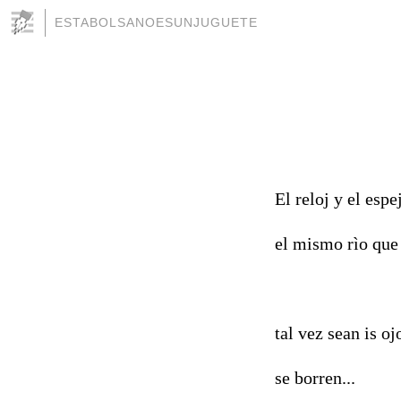
ESTABOLSANOESUNJUGUETE
El reloj y el espe
el mismo rìo que
tal vez sean is o
se borren...