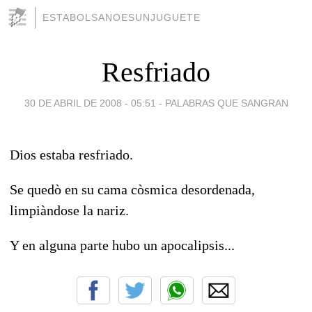
ESTABOLSANOESUNJUGUETE
Resfriado
30 DE ABRIL DE 2008 - 05:51
-
PALABRAS QUE SANGRAN
Dios estaba resfriado.
Se quedò en su cama còsmica desordenada,
limpiàndose la nariz.
Y en alguna parte hubo un apocalipsis...