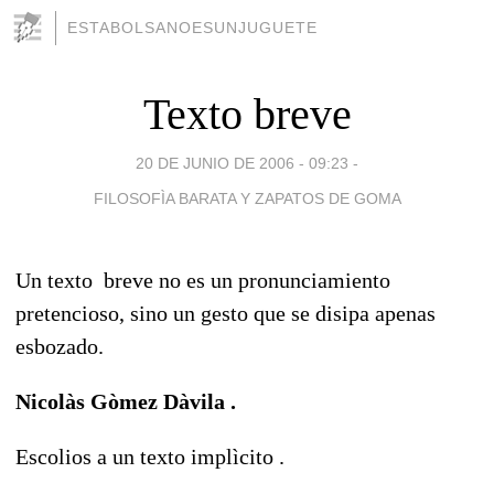
ESTABOLSANOESUNJUGUETE
Texto breve
20 DE JUNIO DE 2006 - 09:23
-
FILOSOFÌA BARATA Y ZAPATOS DE GOMA
Un texto breve no es un pronunciamiento
pretencioso, sino un gesto que se disipa apenas
esbozado.
Nicolàs Gòmez Dàvila .
Escolios a un texto implìcito .