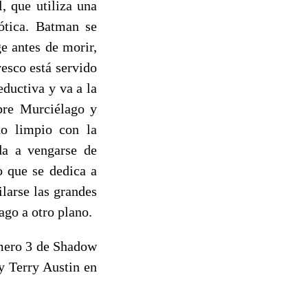
, que utiliza una
Gótica. Batman se
ge antes de morir,
vesco está servido
ductiva y va a la
mbre Murciélago y
ño limpio con la
ida a vengarse de
 que se dedica a
larse las grandes
ago a otro plano.
úmero 3 de Shadow
y Terry Austin en