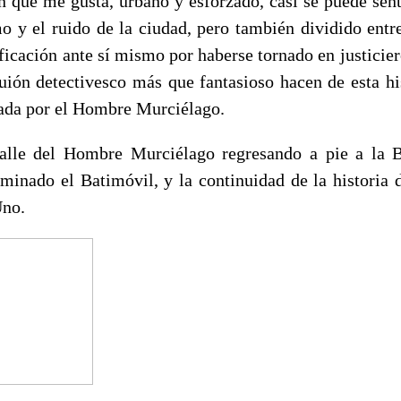
n que me gusta, urbano y esforzado, casi se puede senti
o y el ruido de la ciudad, pero también dividido entre
tificación ante sí mismo por haberse tornado en justiciero
guión detectivesco más que fantasioso hacen de esta hi
ada por el Hombre Murciélago.
talle del Hombre Murciélago regresando a pie a la B
rminado el Batimóvil, y la continuidad de la historia 
no.