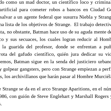
do como un mad doctor, un científico loco y criminal
 artificial para cometer robos a bancos en Ciudad 
 salvar a un agente federal que susurra Niebla y Stran
na lista de los objetivos de Strange. El trabajo detecti
ata, no obstante, Batman hace uso de su aguda mente de
ico y sus secuaces, los cuales logran reducir al Ho
a la guarida del profesor, donde se enfrentan a pu
rota del gafudo científico, quién jura dedicar su v
mos, Batman sigue en la senda del justiciero urbano
 y golpear gangsters, pero con Strange empiezan a perfi
s, los archivillanos que harán pasar al Hombre Murciél
e Strange se da en el arco Strange Aparitions, en el n
986, con guión de Steve Englehart y Marshall Rogers 
s.