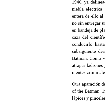
1940, ya delinea
niebla electrica
entera de ello al
no sin entregar u
en bandeja de pl
caza del científ
conducirlo hast
subsiguiente der
Batman. Como ve
atrapar ladrones
mentes criminale
Otra aparación d
of the Batman, 1
lápices y pincele