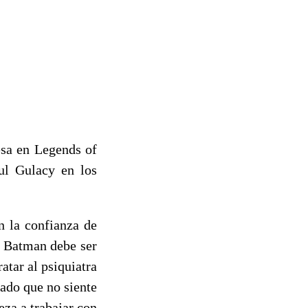
esa en Legends of
ul Gulacy en los
n la confianza de
e Batman debe ser
atar al psiquiatra
ado que no siente
za a trabajar con