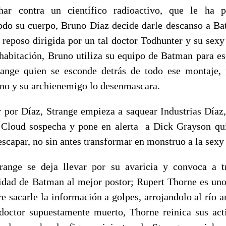
ar contra un científico radioactivo, que le ha p
do su cuerpo, Bruno Díaz decide darle descanso a Ba
e reposo dirigida por un tal doctor Todhunter y su sexy
 habitación, Bruno utiliza su equipo de Batman para es
ange quien se esconde detrás de todo ese montaje, 
eno y su archienemigo lo desenmascara.
 por Díaz, Strange empieza a saquear Industrias Díaz,
t Cloud sospecha y pone en alerta a Dick Grayson qu
escapar, no sin antes transformar en monstruo a la sex
range se deja llevar por su avaricia y convoca a tr
tidad de Batman al mejor postor; Rupert Thorne es uno 
re sacarle la información a golpes, arrojandolo al río a
doctor supuestamente muerto, Thorne reinica sus acti