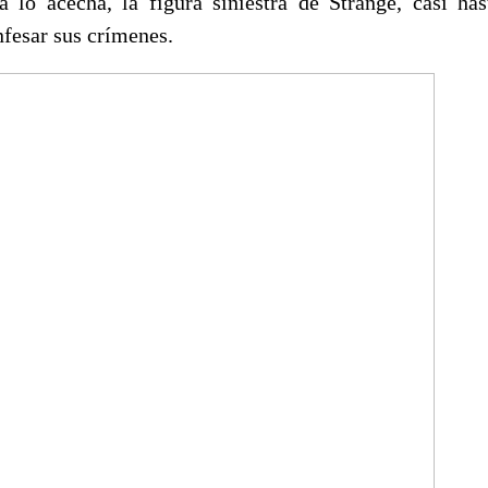
 lo acecha, la figura siniestra de Strange, casi has
nfesar sus crímenes.