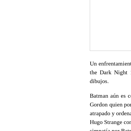
Un enfrentamient
the Dark Night 
dibujos.
Batman aún es co
Gordon quien por
atrapado y ordena
Hugo Strange com
simpatía por Bat