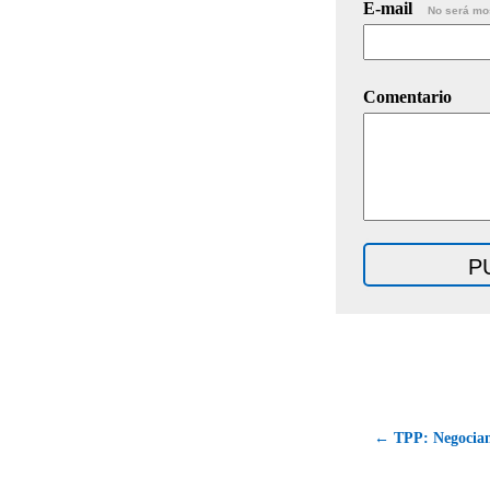
E-mail
No será mo
Comentario
← TPP: Negocian