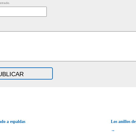
strado.
do a espaldas
Los anillos d
→