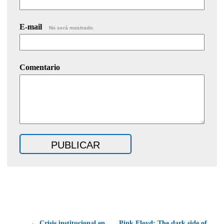
E-mail
No será mostrado.
Comentario
← Crisis institucional en
Pink Floyd: The dark side of