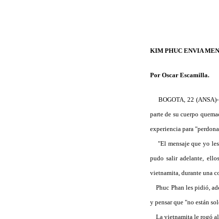
KIM PHUC ENVIA MEN
Por Oscar Escamilla.
BOGOTA, 22 (ANSA)- Kim 
parte de su cuerpo quemad
experiencia para "perdona
"El mensaje que yo les e
pudo salir adelante, ello
vietnamita, durante una c
Phuc Phan les pidió, ademá
y pensar que "no están sol
La vietnamita le rogó al a