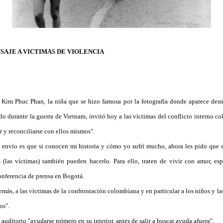
SAJE A VICTIMAS DE VIOLENCIA
Phuc Phan, la niña que se hizo famosa por la fotografía donde aparece desn
o durante la guerra de Vietnam, invitó hoy a las víctimas del conflicto interno c
r y reconciliarse con ellos mismos".
nvío es que si conocen mi historia y cómo yo sufrí mucho, ahora les pido que si 
s (las víctimas) también pueden hacerlo. Para ello, traten de vivir con amor, es
onferencia de prensa en Bogotá.
s, a las víctimas de la confrontación colombiana y en particular a los niños y las 
os".
uditorio "ayudarse primero en su interior, antes de salir a buscar ayuda afuera".