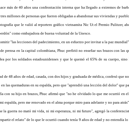
 más de 40 años una confrontación interna que ha llegado a extremos de barba
tres millones de personas que fueron obligadas a abandonar sus viviendas y pueblos
grafía que le valió al reportero gráfico vietnamita Nic Ut el Premio Pulitzer, a
perdón" como embajadora de buena voluntad de la Unesco.
itir "las lecciones del padecimiento, en un esfuerzo por invitar a la paz mundial"
e prensa en la capital colombiana, Phuc prefirió no enseñar sus brazos con las q
dea por los soldados estadounidenses y que le quemó el 65% de su cuerpo, sino h
d de 48 años de edad, casada, con dos hijos y graduada de médica, confesó que no 
e en las quemaduras en su espalda, pero que "aprendió una lección del dolor" que p
 con su hijo en brazos, Phuc afirmó que "no he olvidado lo que me ocurrió en el 
 mi espalda, pero me renovado en el alma porque miro para adelante y no para atrás"
 la guerra no mató mi vida, ni mi esperanza, ni mi futuro", agregó la conferenci
partir el relato" de lo que le ocurrió cuando tenía 9 años de edad y no entendía lo 