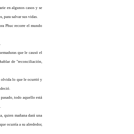
rie en algunos casos y se
, para salvar sus vidas.
hora Phuc recorre el mundo
.
uemaduras que le causó el
ablar de "reconciliación,
olvida lo que le ocurrió y
adeció.
pasado, todo aquello está
.
sta, quien mañana dará una
que ocurría a su alrededor,