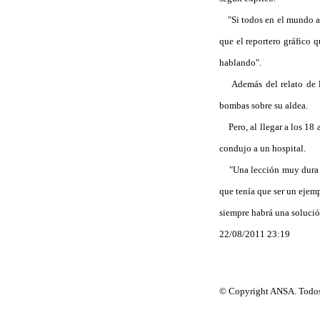
"Si todos en el mundo apr
que el reportero gráfico 
hablando".
Además del relato de lo
bombas sobre su aldea.
Pero, al llegar a los 18 
condujo a un hospital.
"Una lección muy dura qu
que tenía que ser un ejemp
siempre habrá una soluci
22/08/2011 23:19
© Copyright ANSA. Todos 