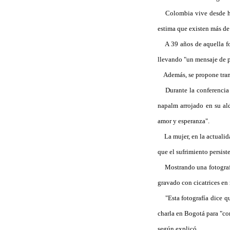
Colombia vive desde hace
estima que existen más de 
A 39 años de aquella foto
llevando "un mensaje de 
Además, se propone transm
Durante la conferencia d
napalm arrojado en su al
amor y esperanza".
La mujer, en la actualida
que el sufrimiento persist
Mostrando una fotografía
gravado con cicatrices en
"Esta fotografía dice que
charla en Bogotá para "com
según explicó.