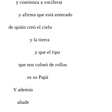
y comienza a vociferar
y afirma que està enterado
de quièn creò el cielo
y la tierra
y que el tipo
que nos colmò de rollos
es su Papà
Y ademàs
añade