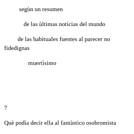
segùn un resumen
de las ùltimas noticias del mundo
de las habituales fuentes al parecer no
fidedignas
muertìsimo
7
Què podìa decir ella al fantàstico osobromista