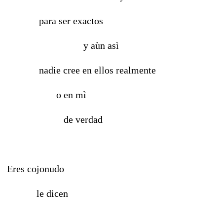
para ser exactos
y aùn asì
nadie cree en ellos realmente
o en mì
de verdad
Eres cojonudo
le dicen