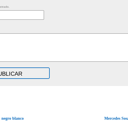
strado.
 negro blanco
Mercedes So