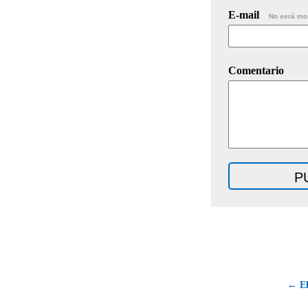
E-mail
No será mo
Comentario
← El