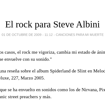
El rock para Steve Albini
01 DE OCTUBRE DE 2009 - 11:12
-
CANCIONES PARA MI MUERTE
os casos, el rock me vigoriza, cambia mi estado de áni
me envuelve con su sonido."
 una reseña sobre el album Spiderland de Slint en Melo
luxe, 227, Marzo 2005.
 que se ha envuelto en sonidos como los de Nirvana, Pix
nic street preachers y más.