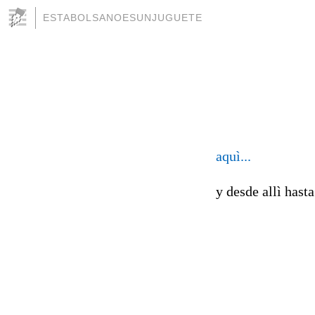
ESTABOLSANOESUNJUGUETE
aquì...
y desde allì hast