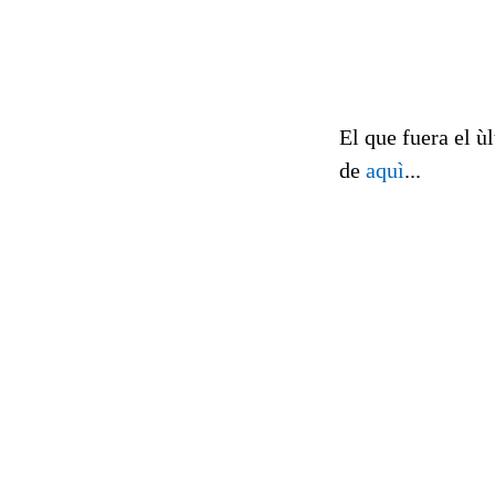
El que fuera el ù
de
aquì
...