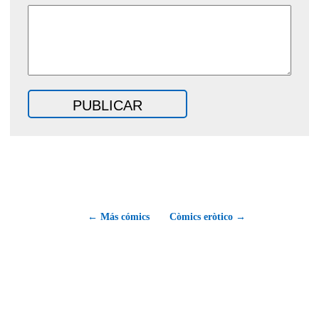
← Más cómics
Còmics eròtico →