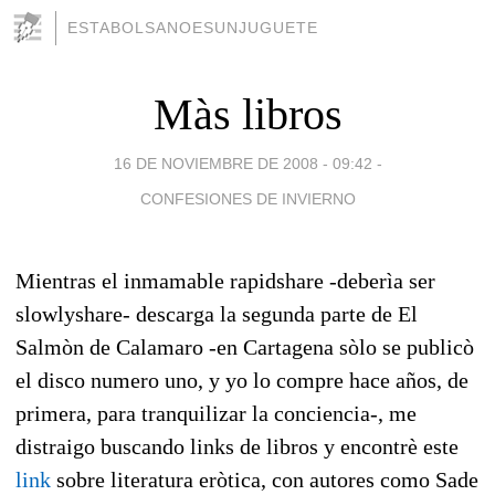
ESTABOLSANOESUNJUGUETE
Màs libros
16 DE NOVIEMBRE DE 2008 - 09:42
-
CONFESIONES DE INVIERNO
Mientras el inmamable rapidshare -deberìa ser
slowlyshare- descarga la segunda parte de El
Salmòn de Calamaro -en Cartagena sòlo se publicò
el disco numero uno, y yo lo compre hace años, de
primera, para tranquilizar la conciencia-, me
distraigo buscando links de libros y encontrè este
link
sobre literatura eròtica, con autores como Sade