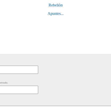
Rebeliòn
Apuntes...
strado.