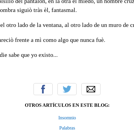
sillo del pantalòn, en la otra el miedo, un hombre cru
ombra siguiò tràs èl, fantasmal.
el otro lado de la ventana, al otro lado de un muro de cr
reciò frente a mì como algo que nunca fuè.
die sabe que yo existo...
OTROS ARTÍCULOS EN ESTE BLOG:
Insomnio
Palabras