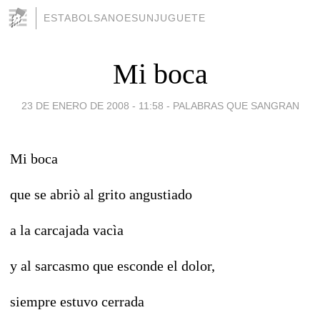
ESTABOLSANOESUNJUGUETE
Mi boca
23 DE ENERO DE 2008 - 11:58
-
PALABRAS QUE SANGRAN
Mi boca
que se abriò al grito angustiado
a la carcajada vacìa
y al sarcasmo que esconde el dolor,
siempre estuvo cerrada