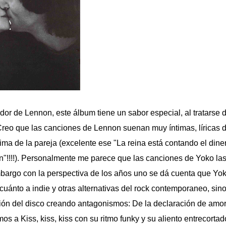
or de Lennon, este álbum tiene un sabor especial, al tratarse d
. Creo que las canciones de Lennon suenan muy íntimas, líricas
tima de la pareja (excelente ese "La reina está contando el diner
"!!!!). Personalmente me parece que las canciones de Yoko la
mbargo con la perspectiva de los años uno se dá cuenta que Yo
ánto a indie y otras alternativas del rock contemporaneo, sin
ión del disco creando antagonismos: De la declaración de amor 
os a Kiss, kiss, kiss con su ritmo funky y su aliento entrecortad