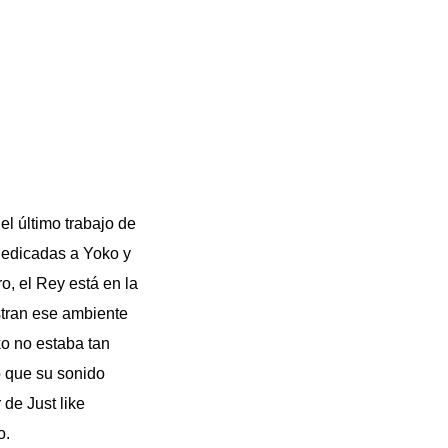
el último trabajo de
 dedicadas a Yoko y
o, el Rey está en la
stran ese ambiente
ko no estaba tan
o que su sonido
de Just like
o.