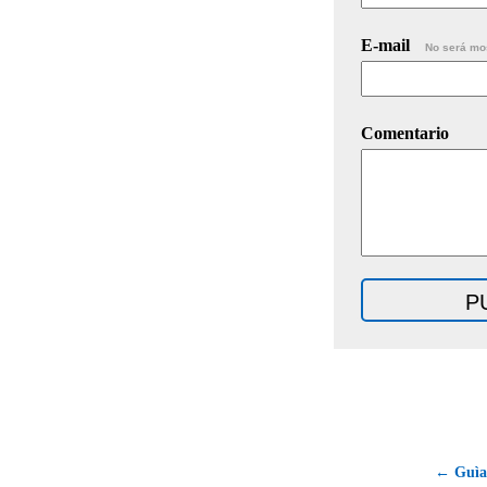
E-mail
No será mo
Comentario
← Guìa 