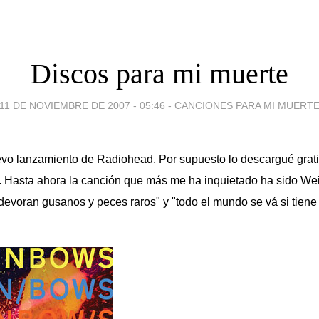
Discos para mi muerte
11 DE NOVIEMBRE DE 2007 - 05:46
-
CANCIONES PARA MI MUERT
evo lanzamiento de Radiohead. Por supuesto lo descargué grati
. Hasta ahora la canción que más me ha inquietado ha sido Wei
devoran gusanos y peces raros" y "todo el mundo se vá si tiene