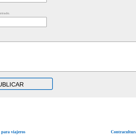
strado.
para viajeros
Contracultu