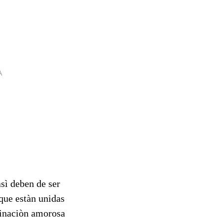
A
sì deben de ser
que estàn unidas
binaciòn amorosa