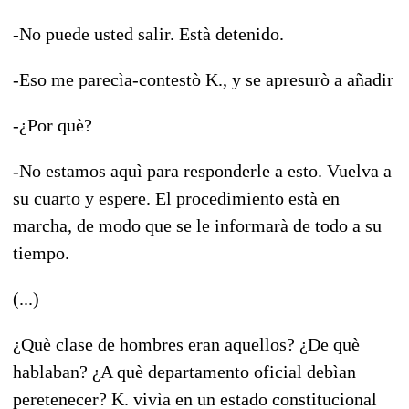
-No puede usted salir. Està detenido.
-Eso me parecìa-contestò K., y se apresurò a añadir
-¿Por què?
-No estamos aquì para responderle a esto. Vuelva a
su cuarto y espere. El procedimiento està en
marcha, de modo que se le informarà de todo a su
tiempo.
(...)
¿Què clase de hombres eran aquellos? ¿De què
hablaban? ¿A què departamento oficial debìan
peretenecer? K. vivìa en un estado constitucional