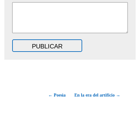
← Poesìa
En la era del artificio →