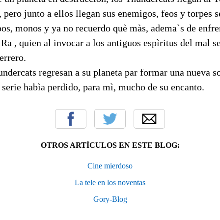
, pero junto a ellos llegan sus enemigos, feos y torpes 
pos, monos y ya no recuerdo què màs, adema`s de enfren
 , quien al invocar a los antiguos espìritus del mal s
errero.
undercats regresan a su planeta par formar una nueva s
 serie habìa perdido, para mì, mucho de su encanto.
OTROS ARTÍCULOS EN ESTE BLOG:
Cine mierdoso
La tele en los noventas
Gory-Blog