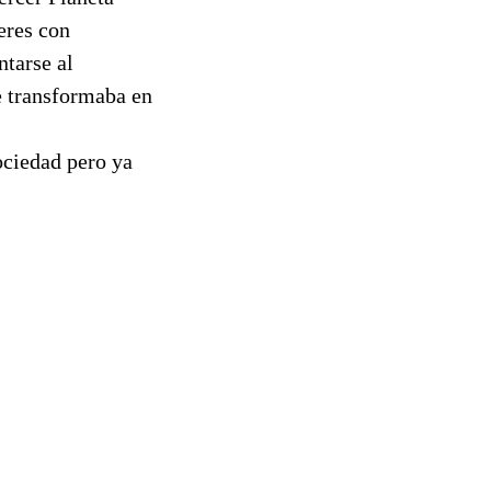
seres con
tarse al
e transformaba en
ociedad pero ya