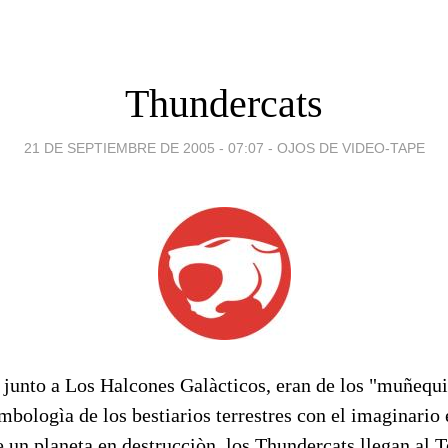
Thundercats
21 DE SEPTIEMBRE DE 2005 - 07:07
-
OJOS DE VIDEO-TAPE
 junto a Los Halcones Galàcticos, eran de los "muñequi
bologìa de los bestiarios terrestres con el imaginario 
 un planeta en destrucciòn, los Thundercats llegan al T