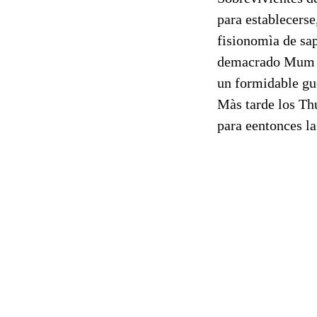
para establecerse
fisionomìa de sa
demacrado Mum Ra
un formidable gu
Màs tarde los Th
para eentonces la