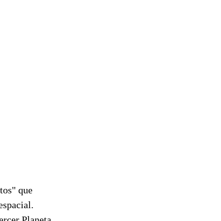
tos" que
espacial.
ercer Planeta