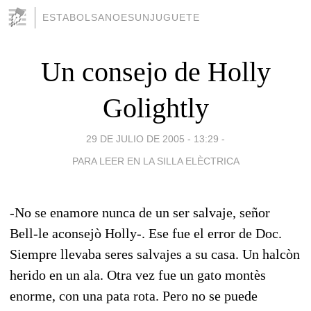
ESTABOLSANOESUNJUGUETE
Un consejo de Holly
Golightly
29 DE JULIO DE 2005 - 13:29
-
PARA LEER EN LA SILLA ELÈCTRICA
-No se enamore nunca de un ser salvaje, señor
Bell-le aconsejò Holly-. Ese fue el error de Doc.
Siempre llevaba seres salvajes a su casa. Un halcòn
herido en un ala. Otra vez fue un gato montès
enorme, con una pata rota. Pero no se puede