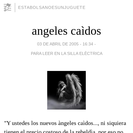
ESTABOLSANOESUNJUGUETE
angeles caìdos
03 DE ABRIL DE 2005 - 16:34
-
PARA LEER EN LA SILLA ELÈCTRICA
"Y ustedes los nuevos àngeles caìdos..., ni siquiera
tienen el precio costoso de la rebeldìa, por eso no