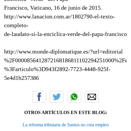
Francisco, Vaticano, 16 de junio de 2015.
http://www.lanacion.com.ar/1802790-el-texto-
completo-
de-laudato-si-la-enciclica-verde-del-papa-francisco
http://www.monde-diplomatique.es/?url=editorial
%2F0000856412872168186811102294251000%2Fedi
%3Farticulo%3D943f2892-7723-4448-925f-
5e4d1b257386
OTROS ARTÍCULOS EN ESTE BLOG:
La reforma tributaria de Santos no crea empleo