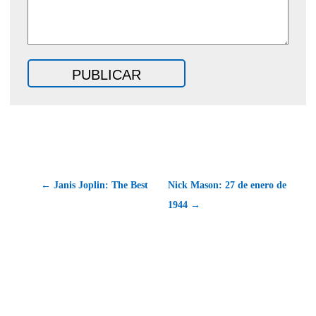
← Janis Joplin: The Best
Nick Mason: 27 de enero de
1944 →