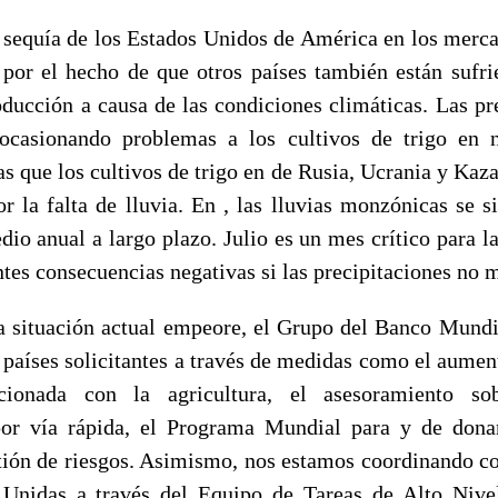
a sequía de los Estados Unidos de América en los merc
por el hecho de que otros países también están sufr
ducción a causa de las condiciones climáticas. Las pre
 ocasionando problemas a los cultivos de trigo en 
s que los cultivos de trigo en de Rusia, Ucrania y Kaza
r la falta de lluvia. En , las lluvias monzónicas se 
dio anual a largo plazo. Julio es un mes crítico para l
tes consecuencias negativas si las precipitaciones no 
a situación actual empeore, el Grupo del Banco Mundi
 países solicitantes a través de medidas como el aumen
cionada con la agricultura, el asesoramiento sob
por vía rápida, el Programa Mundial para y de donan
tión de riesgos. Asimismo, nos estamos coordinando c
 Unidas a través del Equipo de Tareas de Alto Nive