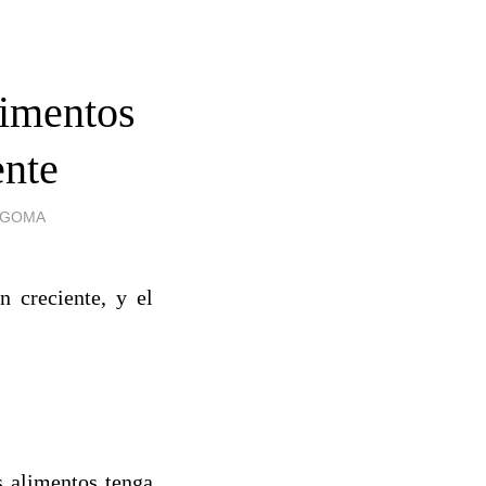
limentos
ente
E GOMA
n creciente, y el
s alimentos tenga