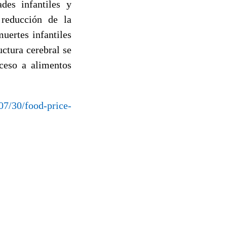
des infantiles y
 reducción de la
uertes infantiles
uctura cerebral se
cceso a alimentos
07/30/food-price-