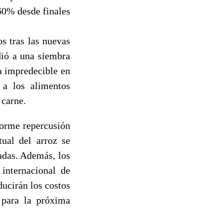
60% desde finales
s tras las nuevas
dió a una siembra
a impredecible en
 a los alimentos
 carne.
norme repercusión
tual del arroz se
adas. Además, los
 internacional de
ducirán los costos
 para la próxima