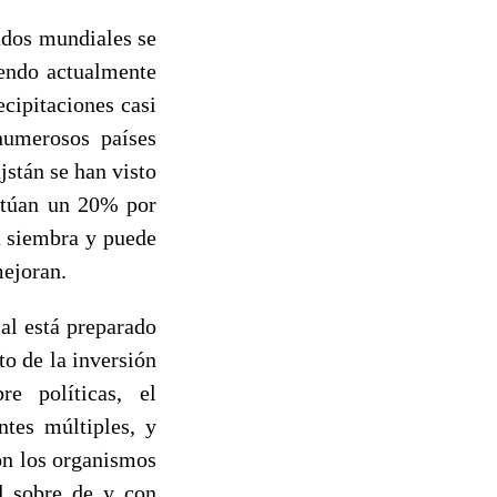
ados mundiales se
iendo actualmente
cipitaciones casi
numerosos países
jstán se han visto
sitúan un 20% por
a siembra y puede
mejoran.
al está preparado
to de la inversión
re políticas, el
tes múltiples, y
on los organismos
l sobre de y con