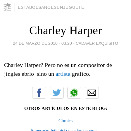
ESTABOLSANOESUNJUGUETE
Charley Harper
24 DE MARZO DE 2010 - 03:20
-
CADAVER EXQUISITO
Charley Harper? Pero no es un compositor de
jingles ebrio sino un
artista
gráfico.
OTROS ARTÍCULOS EN ESTE BLOG:
Cómics
Superman fetichista y sadomasoquista