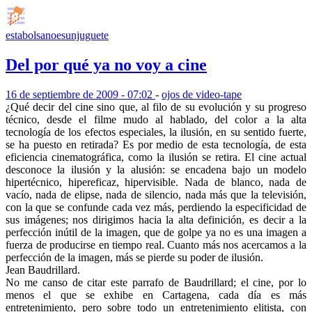
estabolsanoesunjuguete
Del por qué ya no voy a cine
16 de septiembre de 2009 - 07:02
-
ojos de video-tape
¿Qué decir del cine sino que, al filo de su evolución y su progreso
técnico, desde el filme mudo al hablado, del color a la alta
tecnología de los efectos especiales, la ilusión, en su sentido fuerte,
se ha puesto en retirada? Es por medio de esta tecnología, de esta
eficiencia cinematográfica, como la ilusión se retira. El cine actual
desconoce la ilusión y la alusión: se encadena bajo un modelo
hipertécnico, hipereficaz, hipervisible. Nada de blanco, nada de
vacío, nada de elipse, nada de silencio, nada más que la televisión,
con la que se confunde cada vez más, perdiendo la especificidad de
sus imágenes; nos dirigimos hacia la alta definición, es decir a la
perfección inútil de la imagen, que de golpe ya no es una imagen a
fuerza de producirse en tiempo real. Cuanto más nos acercamos a la
perfección de la imagen, más se pierde su poder de ilusión.
Jean Baudrillard.
No me canso de citar este parrafo de Baudrillard; el cine, por lo
menos el que se exhibe en Cartagena, cada día es más
entretenimiento, pero sobre todo un entretenimiento elitista, con