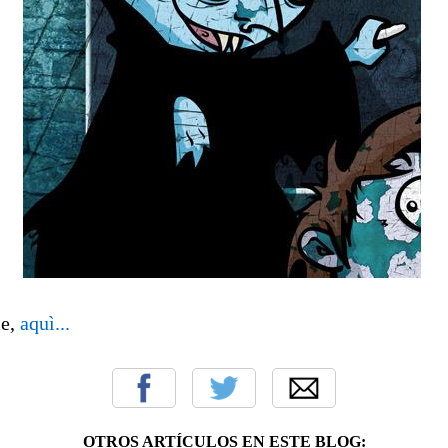
le,
aquì...
OTROS ARTÍCULOS EN ESTE BLOG: