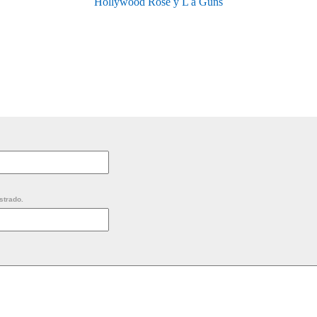
Hollywood Rose y L a Guns
strado.