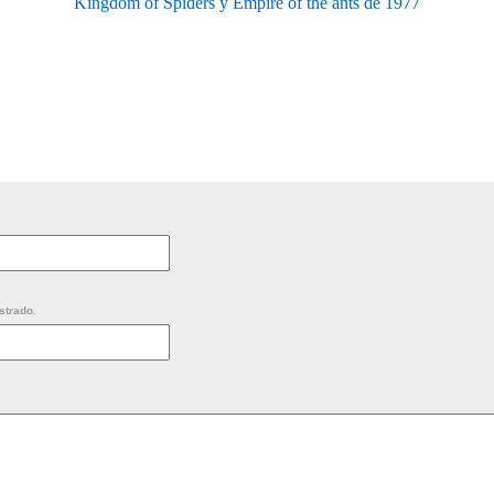
Kingdom of Spiders y Empire of the ants de 1977
strado.