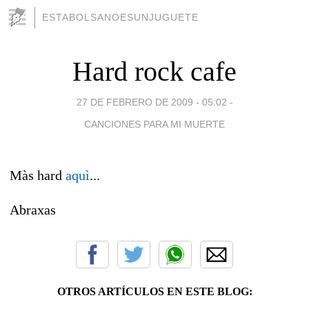
ESTABOLSANOESUNJUGUETE
Hard rock cafe
27 DE FEBRERO DE 2009 - 05:02
-
CANCIONES PARA MI MUERTE
Màs hard
aquì
...
Abraxas
OTROS ARTÍCULOS EN ESTE BLOG: