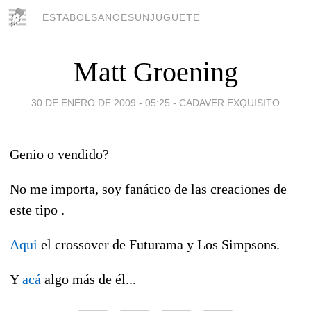
ESTABOLSANOESUNJUGUETE
Matt Groening
30 DE ENERO DE 2009 - 05:25
-
CADAVER EXQUISITO
Genio o vendido?
No me importa, soy fanático de las creaciones de
este tipo .
Aqui
el crossover de Futurama y Los Simpsons.
Y
acá
algo más de él...