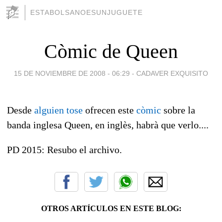
ESTABOLSANOESUNJUGUETE
Còmic de Queen
15 DE NOVIEMBRE DE 2008 - 06:29
-
CADAVER EXQUISITO
Desde
alguien tose
ofrecen este
còmic
sobre la
banda inglesa Queen, en inglès, habrà que verlo....
PD 2015: Resubo el archivo.
OTROS ARTÍCULOS EN ESTE BLOG: