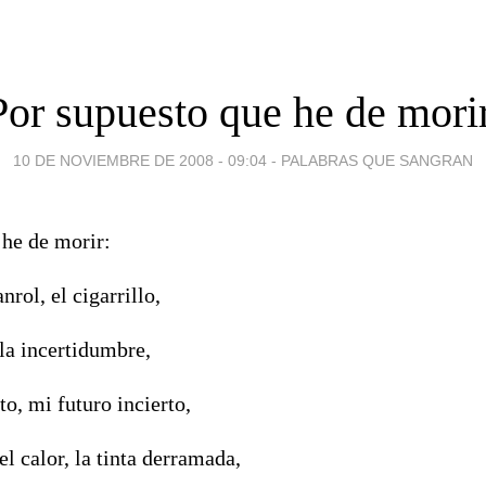
Por supuesto que he de morir
10 DE NOVIEMBRE DE 2008 - 09:04
-
PALABRAS QUE SANGRAN
 he de morir:
nrol, el cigarrillo,
 la incertidumbre,
o, mi futuro incierto,
el calor, la tinta derramada,