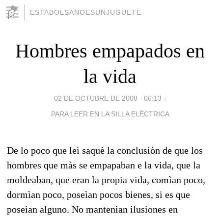
ESTABOLSANOESUNJUGUETE
Hombres empapados en
la vida
02 DE OCTUBRE DE 2008 - 06:13
-
PARA LEER EN LA SILLA ELÈCTRICA
De lo poco que leì saquè la conclusiòn de que los
hombres que màs se empapaban e la vida, que la
moldeaban, que eran la propia vida, comìan poco,
dormìan poco, poseìan pocos bienes, si es que
poseìan alguno. No mantenìan ilusiones en