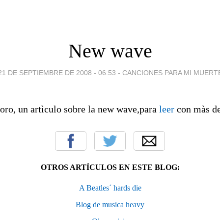
New wave
21 DE SEPTIEMBRE DE 2008 - 06:53
-
CANCIONES PARA MI MUERT
ro, un artìculo sobre la new wave,para
leer
con màs de
OTROS ARTÍCULOS EN ESTE BLOG:
A Beatles´ hards die
Blog de musica heavy