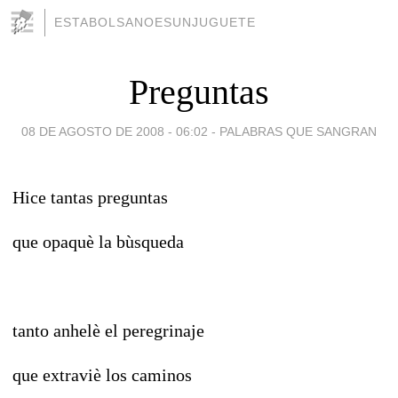
ESTABOLSANOESUNJUGUETE
Preguntas
08 DE AGOSTO DE 2008 - 06:02
-
PALABRAS QUE SANGRAN
Hice tantas preguntas
que opaquè la bùsqueda
tanto anhelè el peregrinaje
que extraviè los caminos