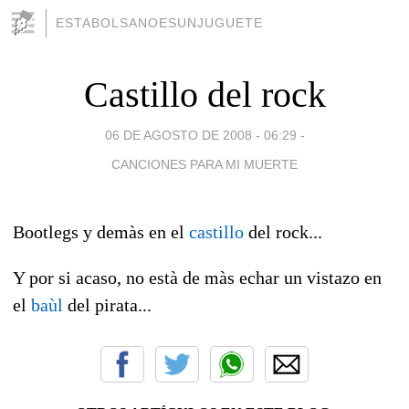
ESTABOLSANOESUNJUGUETE
Castillo del rock
06 DE AGOSTO DE 2008 - 06:29
-
CANCIONES PARA MI MUERTE
Bootlegs y demàs en el
castillo
del rock...
Y por si acaso, no està de màs echar un vistazo en
el
baùl
del pirata...