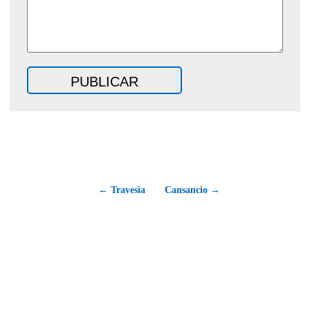
← Travesìa
Cansancio →