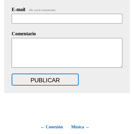
E-mail
No será mostrado.
Comentario
← Conexión
Mùsica →