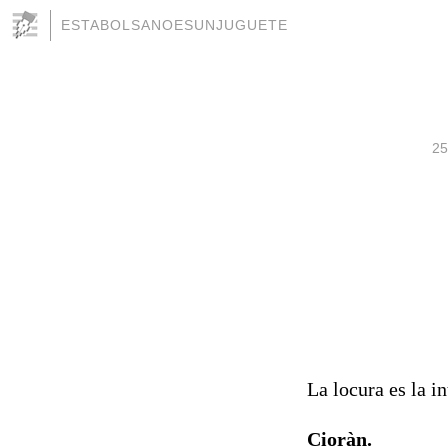
ESTABOLSANOESUNJUGUETE
25
La locura es la i
Cioràn.