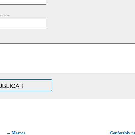
strado.
← Marcas
Confortbly 