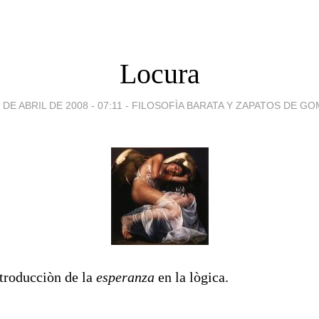
Locura
 DE ABRIL DE 2008 - 07:11
-
FILOSOFÌA BARATA Y ZAPATOS DE GO
ntroducciòn de la
esperanza
en la lògica.