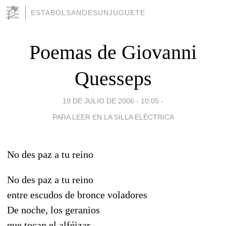
ESTABOLSANOESUNJUGUETE
Poemas de Giovanni
Quesseps
19 DE JULIO DE 2006 - 10:05
-
PARA LEER EN LA SILLA ELÈCTRICA
No des paz a tu reino
No des paz a tu reino
entre escudos de bronce voladores
De noche, los geranios
que tocan el alféizar,